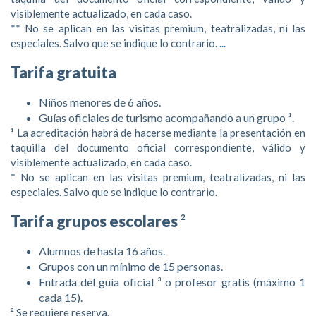
un saldo maggiorato, aumentando le tue possibilità di successo s
visiblemente actualizado, en cada caso.
termini e le condizioni per scoprire come trasformare il tuo bonus
** No se aplican en las visitas premium, teatralizadas, ni las
especiales. Salvo que se indique lo contrario.
...
Tarifa gratuita
Niños menores de 6 años.
Guías oficiales de turismo acompañando a un grupo ¹.
¹ La acreditación habrá de hacerse mediante la presentación en
taquilla del documento oficial correspondiente, válido y
visiblemente actualizado, en cada caso.
* No se aplican en las visitas premium, teatralizadas, ni las
especiales. Salvo que se indique lo contrario.
Tarifa grupos escolares
²
Alumnos de hasta 16 años.
Grupos con un mínimo de 15 personas.
Entrada del guía oficial ³ o profesor gratis (máximo 1
cada 15).
² Se requiere reserva.