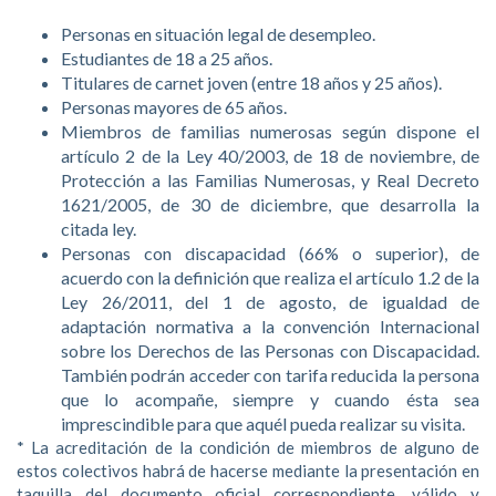
Personas en situación legal de desempleo.
Estudiantes de 18 a 25 años.
Titulares de carnet joven (entre 18 años y 25 años).
Personas mayores de 65 años.
Miembros de familias numerosas según dispone el
artículo 2 de la Ley 40/2003, de 18 de noviembre, de
Protección a las Familias Numerosas, y Real Decreto
1621/2005, de 30 de diciembre, que desarrolla la
citada ley.
Personas con discapacidad (66% o superior), de
acuerdo con la definición que realiza el artículo 1.2 de la
Ley 26/2011, del 1 de agosto, de igualdad de
adaptación normativa a la convención Internacional
sobre los Derechos de las Personas con Discapacidad.
También podrán acceder con tarifa reducida la persona
que lo acompañe, siempre y cuando ésta sea
imprescindible para que aquél pueda realizar su visita.
Inizia la tua avventura con una marcia in più approfittando del 
* La acreditación de la condición de miembros de alguno de
estos colectivos habrá de hacerse mediante la presentación en
dedicato ai nuovi iscritti. Questa promozione ti consente di esplo
taquilla del documento oficial correspondiente, válido y