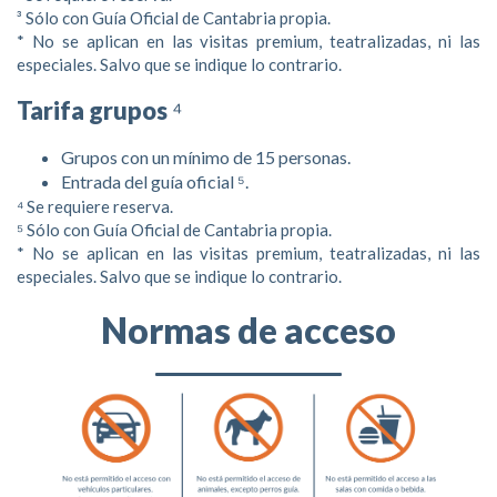
³ Sólo con Guía Oficial de Cantabria propia.
* No se aplican en las visitas premium, teatralizadas, ni las
especiales. Salvo que se indique lo contrario.
Tarifa grupos
⁴
Grupos con un mínimo de 15 personas.
Entrada del guía oficial ⁵.
Kun voitot osuvat kohdalle, on tärkeää, että rahansiirrot
⁴ Se requiere reserva.
hoituvat nopeasti. Luotettava
⁵ Sólo con Guía Oficial de Cantabria propia.
Lumo Casino kotiutus
* No se aplican en las visitas premium, teatralizadas, ni las
varmistaa, että saat rahasi pankkitilille ilman turhaa
especiales. Salvo que se indique lo contrario.
odottelua. Sivusto käyttää modernia maksutekniikkaa, joka
takaa turvalliset ja sujuvat siirrot kaikille pelaajille. Koe
Normas de acceso
vaivaton pelikokemus ja nauti nopeista maksuista jo tänään.