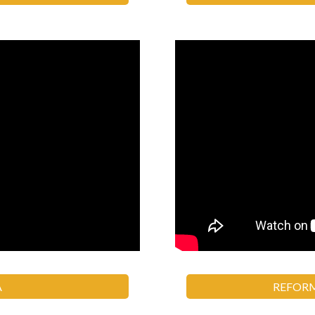
A
REFORM