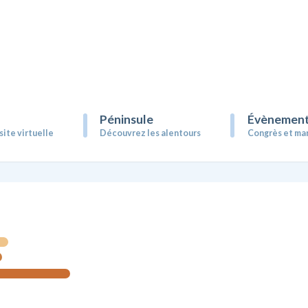
Péninsule
Évènement
site virtuelle
Découvrez les alentours
Congrès et ma