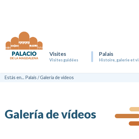
Volver al menú principal
Volver al menú principal
Visites
Palais
Visites guidées
Histoire, galerie et vi
Histoire
Mariages
Estás en...
Palais
/
Galería de vídeos
Galería de vídeos
Congresos
Galeries
Descarga de logos
Galería de vídeos
Visite Virtuelle
Dosier eventos