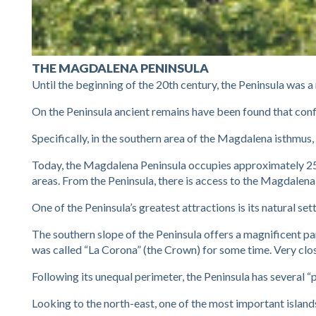
THE MAGDALENA PENINSULA
Until the beginning of the 20th century, the Peninsula was a 
On the Peninsula ancient remains have been found that con
Specifically, in the southern area of the Magdalena isthmus,
Не завжди є можливість надати всі необхідні докумен
Today, the Magdalena Peninsula occupies approximately 25 hec
особливо коли гроші потрібні терміново. У таких випад
areas. From the Peninsula, there is access to the Magdalena
можливість оформити
кредит без перевірок онлайн
. Ц
One of the Peninsula’s greatest attractions is its natural s
зайвих запитань і складних перевірок, що особливо зру
витрачати час на збір довідок або підтвердження дохо
The southern slope of the Peninsula offers a magnificent pan
максимально простий: достатньо заповнити коротку фор
was called “La Corona” (the Crown) for some time. Very close
дочекатися рішення, яке зазвичай приймається за кілька
зазвичай пропонують прозорі умови співпраці, мінімальні
Following its unequal perimeter, the Peninsula has several “p
погашення, що робить їх популярними серед тих, хто ці
Looking to the north-east, one of the most important islands
надійну платформу, яка гарантує безпеку персональних